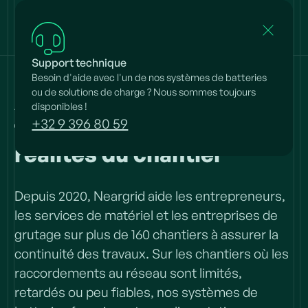
Support technique
Besoin d'aide avec l'un de nos systèmes de batteries
ou de solutions de charge ? Nous sommes toujours
Alimentation électrique
disponibles !
fiable, conçue pour les
+32 9 396 80 59
réalités du chantier
Depuis 2020, Neargrid aide les entrepreneurs,
les services de matériel et les entreprises de
Le Boost idéal pour ceux qui
grutage sur plus de 160 chantiers à assurer la
construisent
continuité des travaux. Sur les chantiers où les
raccordements au réseau sont limités,
retardés ou peu fiables, nos systèmes de